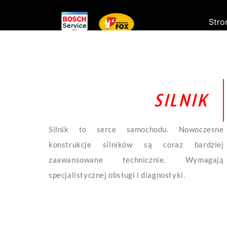
Stro
SILNIK
Silnik to serce samochodu. Nowoczesne
konstrukcje silników są coraz bardziej
zaawansowane technicznie. Wymagają
specjalistycznej obsługi i diagnostyki.