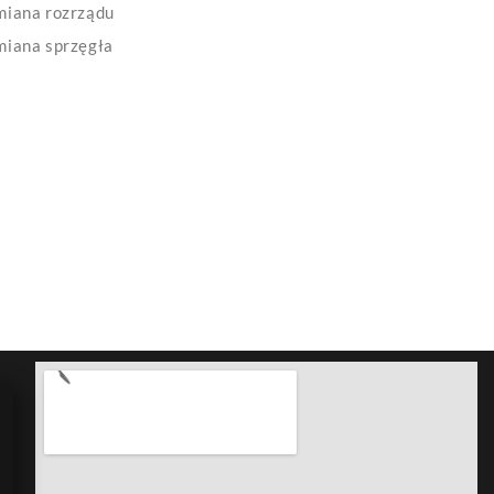
iana rozrządu
iana sprzęgła