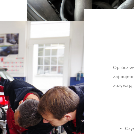
Oprócz wy
zajmujemy
zużywają 
Czy