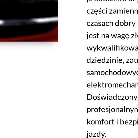
części zamienn
czasach dobr
jest na wagę zł
wykwalifikowa
dziedzinie, z
samochodowych
elektromecha
Doświadczony 
profesjonalny
komfort i bez
jazdy.