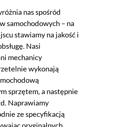
różnia nas spośród
sów samochodowych –
na
scu stawiamy na jakość i
obsługę
. Nasi
ni mechanicy
zetelnie wykonają
samochodową
ym sprzętem, a następnie
zd. Naprawiamy
dnie ze specyfikacją
ywając oryginalnych