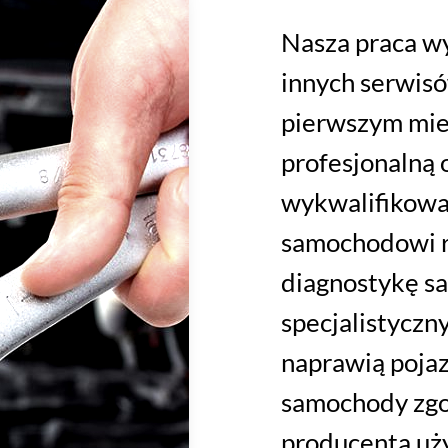
Nasza praca wy
innych serwi
pierwszym miej
profesjonalną 
wykwalifikowa
samochodowi r
diagnostykę 
specjalistyczn
naprawią poja
samochody zgo
producenta uż