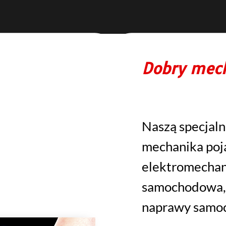
Dobry mec
Naszą specjaln
mechanika poj
elektromechan
samochodowa,
naprawy samo